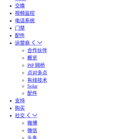
交换
视频监控
电话系统
门禁
配件
运营商
合作伙伴
概览
PtP 网桥
点对多点
有线技术
Solar
配件
支持
购买
社交
微博
微信
头条