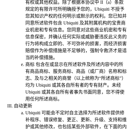
有权或其他权益。除了根据本协议中 II（a）条款
规定的有限许可所明确授予您的，Ubiquiti 不授予
您其知识产权的任何明示或默示的权利。您已知并
同意所述软件包含 Ubiquiti 及其附属机构的宝贵商
业机密和专有信息。您同意对这些商业机密和专有
信息保密，并确认任何实际或威胁要违反此义务的
行为将构成立即的、不可弥补的损害，而经济损害
赔偿作为补偿措施是不足够的，强制令救济才是适
当的补偿措施。
商标
包含在或显示在所述软件及所述内容中的所
有商品商标、服务商标、商品（或厂商）名称和标
志、及与之相关的商誉（以上统称为“所述商标”）
均为 Ubiquiti 或其各自所有者的专有财产。未经
Ubiquiti 或其各自所有者事先书面同意，您不得使
用任何所述商标。
自动更新
Ubiquiti 可能会不定时自主选择为所述软件提供修
补程序、错误修复、更正、更新、升级、支持和维
护或其他修改，也包括某些外部软件，在下面的内