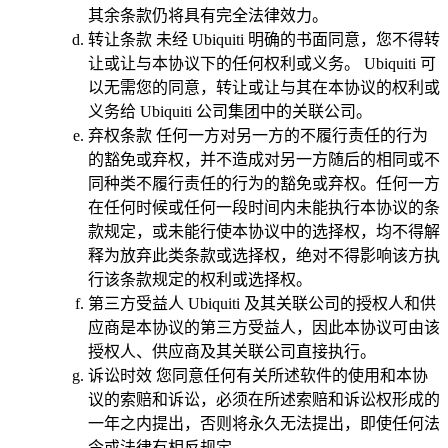
其余条款仍将具有完全法律效力。
转让条款
未经 Ubiquiti 明确的书面同意，您不得转
让或让与本协议下的任何权利或义务。 Ubiquiti 可
以无需您的同意，转让或让与其在本协议的权利或
义务给 Ubiquiti 公司集团中的关联公司。
弃权条款
任何一方对另一方的不履行责任的行为
的豁免或弃权，并不造成对另一方随后的相同或不
同种类不履行责任的行为的豁免或弃权。任何一方
在任何时候或任何一段时间内未能执行本协议的条
款规定，或未能行使本协议中的选择权，均不得解
释为放弃此类条款或选择权，绝对不得影响该方执
行该条款规定的权利或选择权。
第三方受益人
Ubiquiti 及其关联公司的授权人和供
应商是本协议的第三方受益人，因此本协议可由该
授权人、供应商及其关联公司直接执行。
诉讼时效
您同意任何有关所述软件的使用和本协
议的索赔和诉讼，必须在所述索赔和诉讼权形成的
一年之内提出，否则将永久无法提出，即使任何法
令或法律有相反规定。