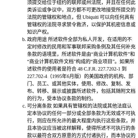
须提交给位于纽约的联邦或州法院，并且在任何此
类诉讼或争议中，双方都不可更改地接受所提交的
法院的管辖权和地点，但 Ubiquiti 可以向任何具有
管辖权的法院寻求禁令救济，以保护其机密信息或
知识产权。
政府用途
所述软件全部为私人开发，在适用的不
定时修改的民用和军事联邦采购条例及其任何补充
条款的语境里，所述软件是由“商业计算机软件”和
“商业计算机软件文档”构成的“商业项目”。如果所
述软件的使用者是符合 48 C.F.R. 227.7202-1 到
227.702-4（1995年6月版）的美国政府的机构、部
门、员工、或其他实体，使用、修改、复制、发
布、转移、展示或披露所述软件，包括其随附文档
的行为，受本协议条款的制约。
可分离条款
如果具有管辖权的法院或其他法庭认
定本协议的任何一部分或全部条款为无效或不可执
行，则应在所允许的最大程度内执行这些条款，并
且本协议应当被这样解释，使得所述不可执行的条
款以最符合双方原意的方式付诸执行，而本协议的