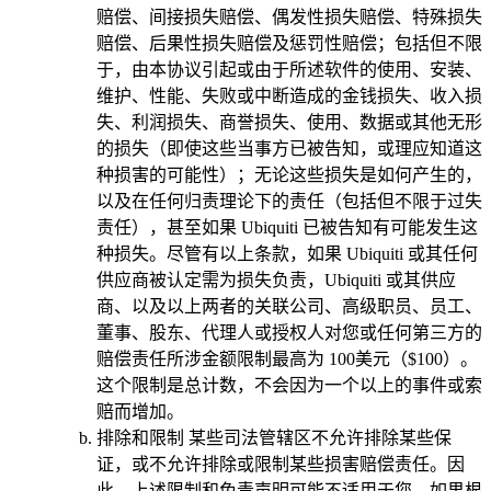
赔偿、间接损失赔偿、偶发性损失赔偿、特殊损失
赔偿、后果性损失赔偿及惩罚性赔偿；包括但不限
于，由本协议引起或由于所述软件的使用、安装、
维护、性能、失败或中断造成的金钱损失、收入损
失、利润损失、商誉损失、使用、数据或其他无形
的损失（即使这些当事方已被告知，或理应知道这
种损害的可能性）；无论这些损失是如何产生的，
以及在任何归责理论下的责任（包括但不限于过失
责任），甚至如果 Ubiquiti 已被告知有可能发生这
种损失。尽管有以上条款，如果 Ubiquiti 或其任何
供应商被认定需为损失负责，Ubiquiti 或其供应
商、以及以上两者的关联公司、高级职员、员工、
董事、股东、代理人或授权人对您或任何第三方的
赔偿责任所涉金额限制最高为 100美元（$100）。
这个限制是总计数，不会因为一个以上的事件或索
赔而增加。
排除和限制
某些司法管辖区不允许排除某些保
证，或不允许排除或限制某些损害赔偿责任。因
此，上述限制和免责声明可能不适用于您。如果根