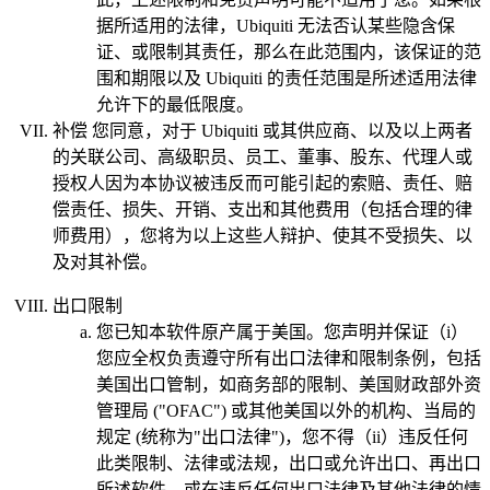
据所适用的法律，Ubiquiti 无法否认某些隐含保
证、或限制其责任，那么在此范围内，该保证的范
围和期限以及 Ubiquiti 的责任范围是所述适用法律
允许下的最低限度。
补偿
您同意，对于 Ubiquiti 或其供应商、以及以上两者
的关联公司、高级职员、员工、董事、股东、代理人或
授权人因为本协议被违反而可能引起的索赔、责任、赔
偿责任、损失、开销、支出和其他费用（包括合理的律
师费用），您将为以上这些人辩护、使其不受损失、以
及对其补偿。
出口限制
您已知本软件原产属于美国。您声明并保证（i）
您应全权负责遵守所有出口法律和限制条例，包括
美国出口管制，如商务部的限制、美国财政部外资
管理局 ("
OFAC
") 或其他美国以外的机构、当局的
规定 (统称为"
出口法律
")，您不得（ii）违反任何
此类限制、法律或法规，出口或允许出口、再出口
所述软件，或在违反任何出口法律及其他法律的情