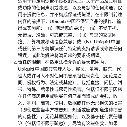
适用于特定用途或不侵权的保证。关于产品及其特征
或功能的任何声明或陈述，以及与您的任何沟通，仅
用于提供信息，并不构成保证或陈述。在不限制前述
内容的前提下，Ubiquiti 中国不保证产品的操作、输
出或实施能：（i）满足您的要求；（ii）不受干扰、
无错误、准确、可靠或完整；（iii）与您的家庭网
络、计算机或移动设备兼容；或（iv）Ubiquiti 中国
或任何第三方将解决任何特定的支持请求或修复任何
错误，或此类解决将满足您的要求或期望。
责任的限制
。在适用法律允许的最大范围内，
Ubiquiti 中国或其管理人员、雇员、董事、股东、代
理人或许可人不对任何损害承担任何责任（无论是合
同、侵权行为、法定或其他），包括直接、间接、附
带、特殊、后果性或惩罚性损害。包括但不限于因您
在任何商店使用或购买任何产品而造成的金钱、收
入、利润、商誉、使用、数据或其他无形损失的损害
（即使这些当事方被告知、知道或应该知道这种损害
的可能性），无论其原因如何，以及基于任何责任理
论（包括但不限于疏忽）。尽管有这些条款，如果